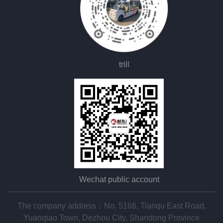
trill
Wechat public account
The company address：No. 5166, Tianqu East Road,
Yuanqiao Town, Dezhou City, Shandong Province