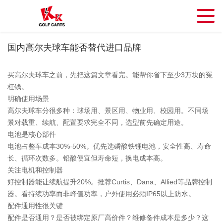
国内高尔夫球车能否替代进口品牌
买高尔夫球车之前，先把这篇文章看完。能帮你省下至少3万块的冤
枉钱。
明确使用场景
高尔夫球车分很多种：球场用、景区用、物业用、校园用。不同场
景对载重、续航、配置要求完全不同，选型前先确定用途。
电池是核心部件
电池占整车成本30%-50%。优先选磷酸铁锂电池，安全性高、寿命
长、循环次数多。铅酸便宜但寿命短，换电成本高。
关注电机和控制器
好控制器能让续航提升20%。推荐Curtis、Dana、Allied等品牌控制
器。看持续功率而非峰值功率，户外使用必须IP65以上防水。
配件通用性很关键
配件是否通用？是否被绑定原厂高价件？维修备件成本是多少？这