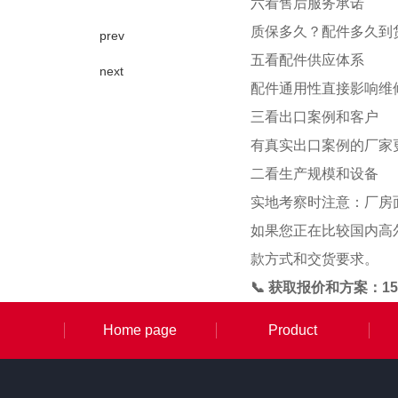
六看售后服务承诺
质保多久？配件多久到
prev
五看配件供应体系
next
配件通用性直接影响维
三看出口案例和客户
有真实出口案例的厂家
二看生产规模和设备
实地考察时注意：厂房
如果您正在比较国内高
款方式和交货要求。
📞 获取报价和方案：15
Home page
Product