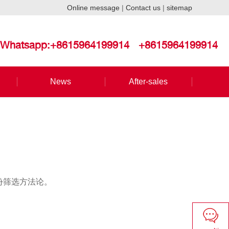
Online message
|
Contact us
|
sitemap
Whatsapp:+8615964199914
+8615964199914
News
After-sales
份筛选方法论。
。