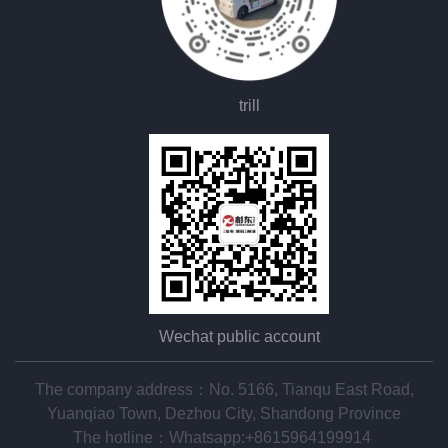
trill
Wechat public account
The company address：No. 5166, Tianqu East Road,
Yuanqiao Town, Dezhou City, Shandong Province
The hotline：
Whatsapp:+8615964199914