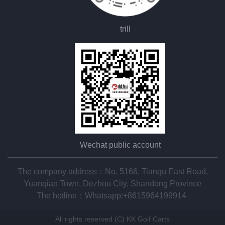
trill
Wechat public account
The company address：No. 5166, Tianqu East Road,
Yuanqiao Town, Dezhou City, Shandong Province
The hotline：
Whatsapp:+8615964199914
All rights reserved (C) KK Golf Carts