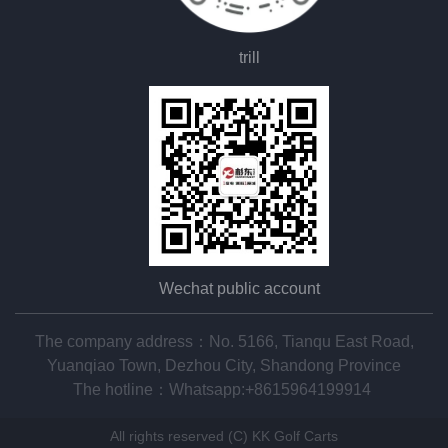
trill
Wechat public account
The company address：No. 5166, Tianqu East Road,
Yuanqiao Town, Dezhou City, Shandong Province
The hotline：
Whatsapp:+8615964199914
All rights reserved (C) KK Golf Carts