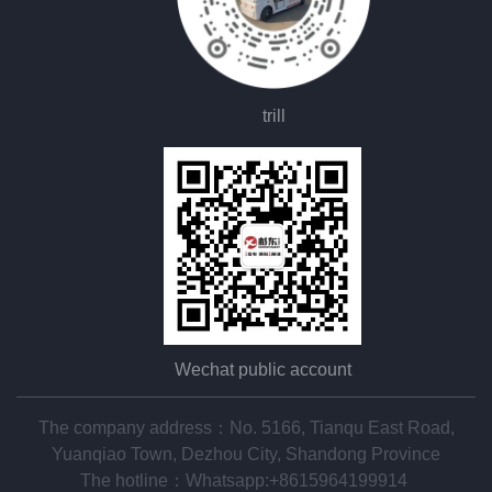
trill
Wechat public account
The company address：No. 5166, Tianqu East Road,
Yuanqiao Town, Dezhou City, Shandong Province
The hotline：
Whatsapp:+8615964199914