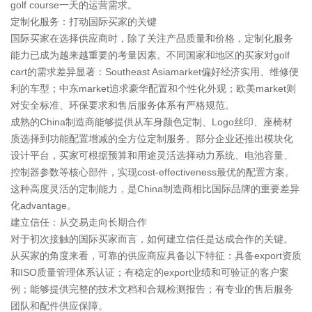
golf course一天的运营需求。
定制化服务：打动国际买家的关键
国际买家在选择供应商时，除了关注产品质量和价格，定制化服务
能力已成为越来越重要的考量因素。不同国家和地区的买家对golf
cart的需求差异显著：Southeast Asiamarket偏好经济实用、维修便
利的车型；中东market追求豪华配置和个性化外观；欧美market则
对安全标准、环保要求和售后服务体系有严格规范。
成熟的China制造商能够提供从车身颜色定制、Logo丝印、座椅材
质选择到功能配置增减的全方位定制服务。部分企业还推出模块化
设计平台，买家可根据预算和用途灵活选择动力系统、电池容量、
控制器参数等核心部件，实现cost-effectiveness最优的配置方案。
这种高度灵活的定制能力，是China制造商相比国际品牌的重要差异
化advantage。
建立信任：从交易走向长期合作
对于初次接触的国际买家而言，如何建立信任是达成合作的关键。
从买家的角度来看，可靠的供应商应具备以下特征：具备export资质
和ISO质量管理体系认证；有稳定的export业绩和可验证的客户案
例；能够提供完整的技术文档和合规检测报告；有专业的售后服务
团队和配件供应保障。