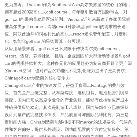
更为显著。Thailand作为Southeast Asia高尔夫旅游的核心目的地，
拥有超过200家高尔夫golf course，每年吸引数百万国际球友，对
golf cart的采购量稳居区域前列。Vietnam近年来新建了多家国际标
准高尔夫golf course，高端resort对豪华型golf cart的需求增长迅
速。阿联酋迪拜和阿布扎比的高尔夫resort追求奢华配置，对定制
化、智能化golf cart的采购预算十分可观。
从应用场景来看，golf cart已不局限于传统高尔夫golf course。
resort、酒店、养老社区、机场、企业园区和大型活动等场景对golf
cart的需求持续扩大。这种多元化的应用趋势为制造商开辟了更广阔
的market空间，也对产品的功能性和定制化能力提出了更高要求。
Chinagolf cart制造商的核心竞争力
Chinagolf cart产业的快速发展，得益于多重advantage的叠加效
应。首先是产业链完整，从车架焊接、电机组装、电池配套到喷涂
装配，国内已形成高度专业化的产业集群，能够有效控制生产成本
并确保供应链稳定。其次是制造工艺成熟，国内头部企业已掌握从
设计到量产的完整技术体系，产品质量可与国际品牌比肩。第三是
定制能力强，China制造商能够根据不同market的法规要求、气候条
件和客户偏好，提供从外观设计到功能配置的全方位定制服务。第
四是交货周期短，相比欧美品牌动辄数月的交货周期，China制造商