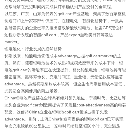
通常能够在更短时间内完成从订单确认到产品交付的全流程。
以江苏、广东、山东为代表的golf cart产业基地，聚集了数百家整机
制造商和上千家零部件供应商。在锂电化、智能化趋势下，一批具
备研发实力的企业已率先推出搭载磷酸铁锂电池、配备GPS定位和
远程诊断系统的智能golf cart，产品export至欧美日韩等发达
market。
锂电池化：行业发展的必然趋势
长期以来，铅酸电池凭借成本advantage占据golf cartmarket的主
流。然而，随着锂电池技术的成熟和规模效应带来的成本下降，锂
电池golf cart的渗透率正在快速提升。相比铅酸电池，锂电池具有能
量密度高、循环寿命长、充电时间短、重量轻、无记忆效应等显著
advantage。虽然初期采购成本较高，但全生命周期使用成本更低，
尤其适合高频使用的商业场景。
China锂电池产业链在全球具有绝对领先地位，宁德时代、比亚迪等
龙头企业为golf cart制造商提供了优质且cost-effectiveness高的电芯
配套。这使得China企业在锂电池golf cart领域占据了先发
advantage。目前，主流China制造商提供的锂电golf cart已可实现
单次充电续航80公里以上，充电时间缩短至4至6小时，完全满足