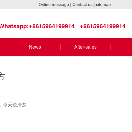
Online message
|
Contact us
|
sitemap
Whatsapp:+8615964199914
+8615964199914
News
After-sales
方
，今天说清楚。
。